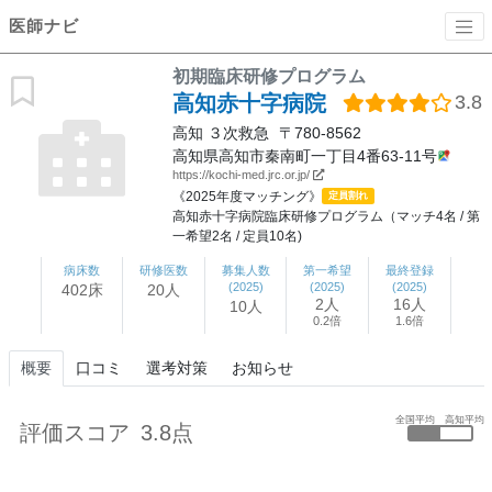
医師ナビ
初期臨床研修プログラム
高知赤十字病院
3.8
高知
３次救急
〒780-8562
高知県高知市秦南町一丁目4番63-11号
https://kochi-med.jrc.or.jp/
《2025年度マッチング》
定員割れ
高知赤十字病院臨床研修プログラム（マッチ4名 / 第
一希望2名 / 定員10名)
病床数
研修医数
募集人数
第一希望
最終登録
(2025)
(2025)
(2025)
402床
20人
2人
16人
10人
0.2倍
1.6倍
概要
口コミ
選考対策
お知らせ
全国平均
高知平均
評価スコア
3.8点