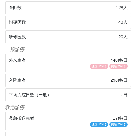
医師数
128人
指導医数
43人
研修医数
20人
一般診療
外来患者
440件/日
全国 18%
高知 25%
入院患者
296件/日
平均入院日数（一般）
- 日
救急診療
救急搬送患者
17件/日
全国 16%
高知 25%