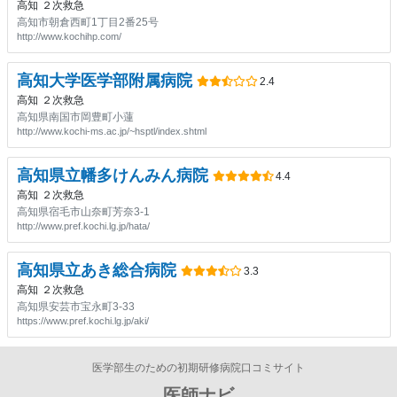
高知
２次救急
高知市朝倉西町1丁目2番25号
http://www.kochihp.com/
高知大学医学部附属病院
2.4
高知
２次救急
高知県南国市岡豊町小蓮
http://www.kochi-ms.ac.jp/~hsptl/index.shtml
高知県立幡多けんみん病院
4.4
高知
２次救急
高知県宿毛市山奈町芳奈3-1
http://www.pref.kochi.lg.jp/hata/
高知県立あき総合病院
3.3
高知
２次救急
高知県安芸市宝永町3-33
https://www.pref.kochi.lg.jp/aki/
医学部生のための初期研修病院口コミサイト
医師ナビ