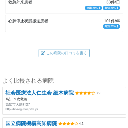
救急外来患者
33件/日
全国 28%
高知 29%
心肺停止状態搬送患者
101件/年
高知 25%
この病院の口コミを書く
よく比較される病院
社会医療法人仁生会 細木病院
3.9
高知
２次救急
高知市大膳町37
http://hosogi-hospital.jp/
国立病院機構高知病院
4.1