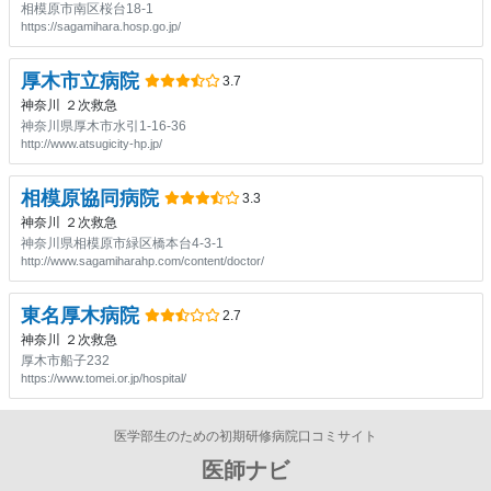
相模原市南区桜台18-1
https://sagamihara.hosp.go.jp/
厚木市立病院
3.7
神奈川
２次救急
神奈川県厚木市水引1-16-36
http://www.atsugicity-hp.jp/
相模原協同病院
3.3
神奈川
２次救急
神奈川県相模原市緑区橋本台4-3-1
http://www.sagamiharahp.com/content/doctor/
東名厚木病院
2.7
神奈川
２次救急
厚木市船子232
https://www.tomei.or.jp/hospital/
医学部生のための初期研修病院口コミサイト
医師ナビ