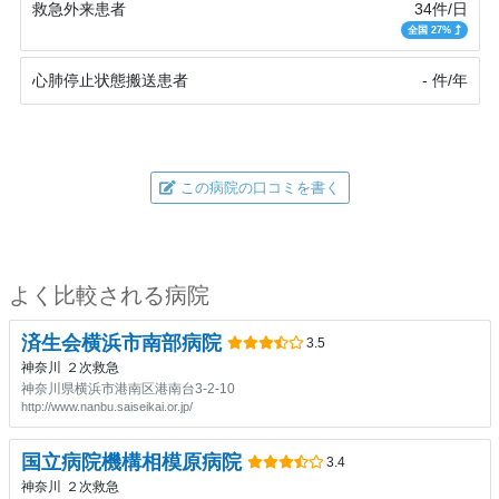
救急外来患者
34件/日
全国 27%
心肺停止状態搬送患者
- 件/年
この病院の口コミを書く
よく比較される病院
済生会横浜市南部病院
3.5
神奈川
２次救急
神奈川県横浜市港南区港南台3-2-10
http://www.nanbu.saiseikai.or.jp/
国立病院機構相模原病院
3.4
神奈川
２次救急