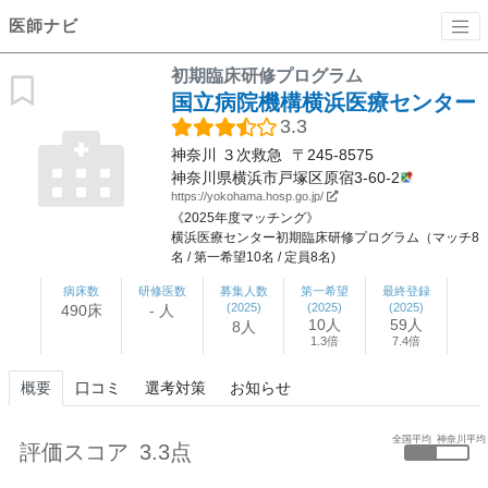
医師ナビ
初期臨床研修プログラム
国立病院機構横浜医療センター
3.3
神奈川
３次救急
〒245-8575
神奈川県横浜市戸塚区原宿3-60-2
https://yokohama.hosp.go.jp/
《2025年度マッチング》
横浜医療センター初期臨床研修プログラム（マッチ8
名 / 第一希望10名 / 定員8名)
病床数
研修医数
募集人数
第一希望
最終登録
(2025)
(2025)
(2025)
490床
- 人
10人
59人
8人
1.3倍
7.4倍
概要
口コミ
選考対策
お知らせ
全国平均
神奈川平均
評価スコア
3.3点