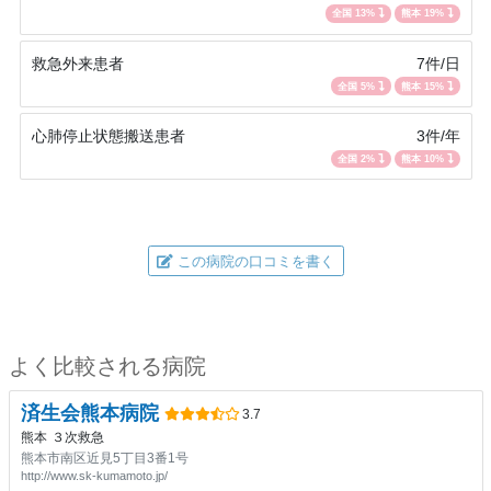
全国 13%
熊本 19%
救急外来患者
7件/日
全国 5%
熊本 15%
心肺停止状態搬送患者
3件/年
全国 2%
熊本 10%
この病院の口コミを書く
よく比較される病院
済生会熊本病院
3.7
熊本
３次救急
熊本市南区近見5丁目3番1号
http://www.sk-kumamoto.jp/