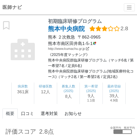
医師ナビ
初期臨床研修プログラム
熊本中央病院
2.8
熊本
２次救急
〒862-0965
熊本市南区田井島1-5-1
http://www.kumachu.gr.jp
《2025年度マッチング》
熊本中央病院群臨床研修プログラム（マッチ6名 / 第
一希望7名 / 定員6名)
熊本中央病院群臨床研修プログラム(地域医療特化コ
ース)（マッチ2名 / 第一希望2名 / 定員2名)
病床数
研修医数
募集人数
第一希望
最終登録
(2025)
(2025)
(2025)
361床
12人
9人
39人
8人
1.1倍
4.9倍
概要
口コミ
選考対策
お知らせ
全国平均
熊本平均
評価スコア
2.8点