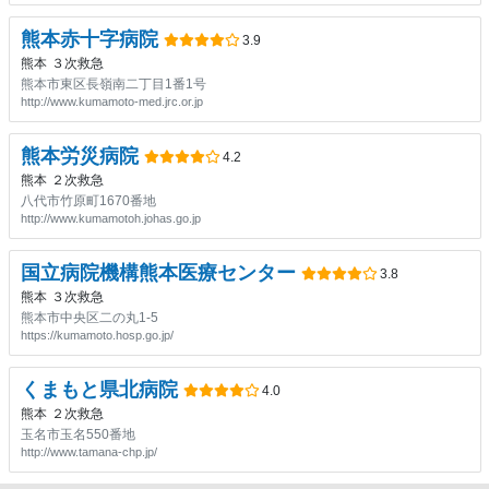
熊本赤十字病院
3.9
熊本
３次救急
熊本市東区長嶺南二丁目1番1号
http://www.kumamoto-med.jrc.or.jp
熊本労災病院
4.2
熊本
２次救急
八代市竹原町1670番地
http://www.kumamotoh.johas.go.jp
国立病院機構熊本医療センター
3.8
熊本
３次救急
熊本市中央区二の丸1-5
https://kumamoto.hosp.go.jp/
くまもと県北病院
4.0
熊本
２次救急
玉名市玉名550番地
http://www.tamana-chp.jp/