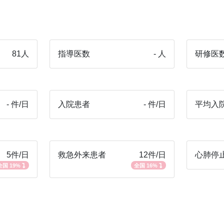
81人
指導医数
- 人
研修医
- 件/日
入院患者
- 件/日
平均入
5件/日
救急外来患者
12件/日
心肺停
全国 19%
全国 16%