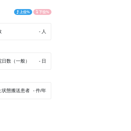
上位%
下位%
数
- 人
院日数（一般）
- 日
止状態搬送患者
- 件/年