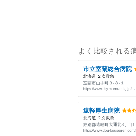
よく比較される
市立室蘭総合病院
北海道
２次救急
室蘭市山手町３-８-１
https://www.city.muroran.lg.jp/m
遠軽厚生病院
北海道
２次救急
紋別郡遠軽町大通北3丁目1-
https://www.dou-kouseiren.com/