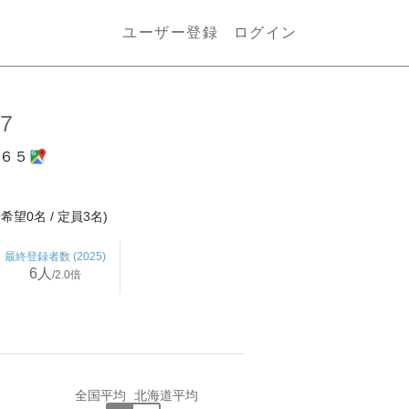
ユーザー登録
ログイン
.7
-６５
望0名 / 定員3名)
最終登録
者数
(2025)
6人
/
2.0倍
全国平均
北海道平均