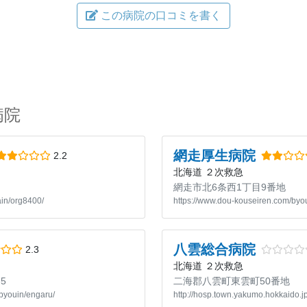
この病院の口コミを書く
病院
網走厚生病院
2.2
北海道
２次救急
網走市北6条西1丁目9番地
ain/org8400/
https://www.dou-kouseiren.com/byou
八雲総合病院
2.3
北海道
２次救急
5
二海郡八雲町東雲町50番地
byouin/engaru/
http://hosp.town.yakumo.hokkaido.jp