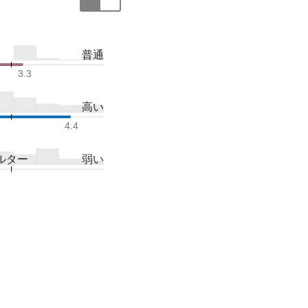
普通
3.3
高い
4.4
ルター
弱い