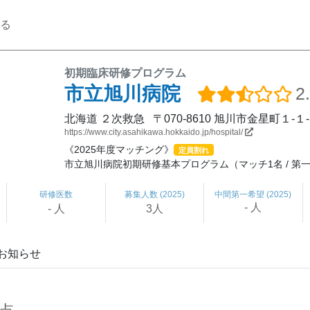
る
初期臨床研修プログラム
市立旭川病院
2
北海道
２次救急
〒070-8610
旭川市金星町１-１
https://www.city.asahikawa.hokkaido.jp/hospital/
《2025年度マッチング》
定員割れ
市立旭川病院初期研修基本プログラム（マッチ1名 / 第一希
研修医数
募集人数 (2025)
中間
第一希望 (2025)
- 人
- 人
3人
お知らせ