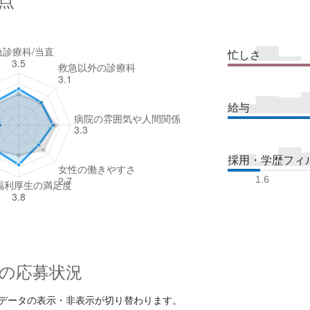
7点
忙しさ
給与
採用・学歴フィ
1.6
の応募状況
、データの表示・非表示が切り替わります。