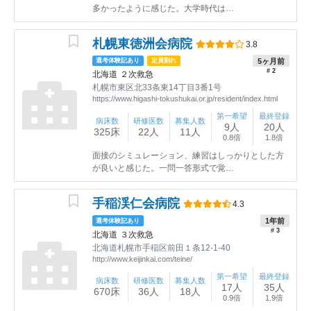
多かったように感じた。大学時代は…
札幌東徳洲会病院
3.8
5ヶ月前
選考体験記あり
定員割れ
# 2
北海道
２次救急
札幌市東区北33条東14丁目3番1号
https://www.higashi-tokushukai.or.jp/resident/index.html
第一希望
最終登録
病床数
研修医数
募集人数
9人
20人
325床
22人
11人
0.8倍
1.8倍
面接のシミュレーション、練習はしっかりとした方
が良いと感じた。一問一答形式で覚…
手稲渓仁会病院
4.3
1年前
選考体験記あり
# 3
北海道
３次救急
北海道札幌市手稲区前田１条12-1-40
http://www.keijinkai.com/teine/
第一希望
最終登録
病床数
研修医数
募集人数
17人
35人
670床
36人
18人
0.9倍
1.9倍