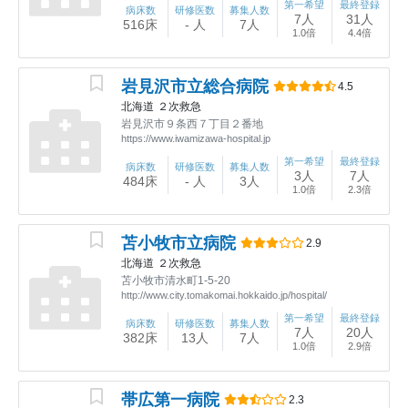
第一希望
最終登録
病床数
研修医数
募集人数
7人
31人
516床
- 人
7人
1.0倍
4.4倍
岩見沢市立総合病院
4.5
北海道
２次救急
岩見沢市９条西７丁目２番地
https://www.iwamizawa-hospital.jp
第一希望
最終登録
病床数
研修医数
募集人数
3人
7人
484床
- 人
3人
1.0倍
2.3倍
苫小牧市立病院
2.9
北海道
２次救急
苫小牧市清水町1-5-20
http://www.city.tomakomai.hokkaido.jp/hospital/
第一希望
最終登録
病床数
研修医数
募集人数
7人
20人
382床
13人
7人
1.0倍
2.9倍
帯広第一病院
2.3