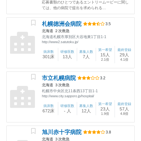
応募書類のひとつであるエントリームービーに関し
ては、他の病院で提出を求められる…
札幌徳洲会病院
3.5
北海道
２次救急
北海道札幌市厚別区大谷地東1丁目1-1
http://www2.satutoku.jp/
第一希望
最終登録
病床数
研修医数
募集人数
15人
29人
301床
13人
7人
2.1倍
4.1倍
市立札幌病院
3.2
北海道
３次救急
札幌市中央区北11条西13丁目1-1
http://www.city.sapporo.jp/hospital/
第一希望
最終登録
病床数
研修医数
募集人数
23人
57人
672床
- 人
12人
1.9倍
4.8倍
旭川赤十字病院
3.8
北海道
３次救急