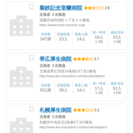
製鉄記念室蘭病院
2.6
北海道
２次救急
室蘭市知利別町１丁目４５番地
https://www.nshp-muroran.or.jp/
第一希望
最終登録
病床数
研修医数
募集人数
18人
23人
347床
23人
14人
1.3倍
1.6倍
帯広厚生病院
3.7
北海道
３次救急
北海道帯広市西14条南10丁目1番地
http://www.dou-kouseiren.com/byouin/obihiro/
第一希望
最終登録
病床数
研修医数
募集人数
17人
51人
651床
26人
14人
1.2倍
3.6倍
札幌厚生病院
3.1
北海道
２次救急
札幌市中央区北3条東8丁目5番地
http://www.dou-kouseiren.com/byouin/sapporo/