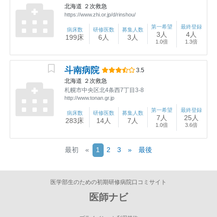
北海道
２次救急
https://www.zhi.or.jp/d/rinshou/
第一希望
最終登録
病床数
研修医数
募集人数
3人
4人
199床
6人
3人
1.0倍
1.3倍
斗南病院
3.5
北海道
２次救急
札幌市中央区北4条西7丁目3-8
http://www.tonan.gr.jp
第一希望
最終登録
病床数
研修医数
募集人数
7人
25人
283床
14人
7人
1.0倍
3.6倍
(current)
最初
«
1
2
3
»
最後
医学部生のための初期研修病院口コミサイト
医師ナビ