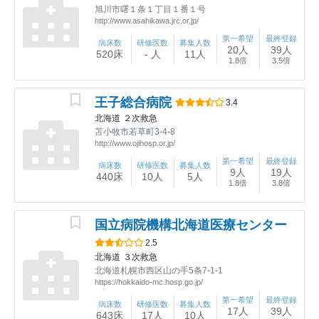
旭川市曙１条１丁目１番１号
http://www.asahikawa.jrc.or.jp/
第一希望
最終登録
病床数
研修医数
募集人数
20人
39人
520床
- 人
11人
1.8倍
3.5倍
王子総合病院
3.4
北海道
２次救急
苫小牧市若草町3-4-8
http://www.ojihosp.or.jp/
第一希望
最終登録
病床数
研修医数
募集人数
9人
19人
440床
10人
5人
1.8倍
3.8倍
国立病院機構北海道医療センター
2.5
北海道
３次救急
北海道札幌市西区山の手5条7-1-1
https://hokkaido-mc.hosp.go.jp/
第一希望
最終登録
病床数
研修医数
募集人数
17人
39人
643床
17人
10人