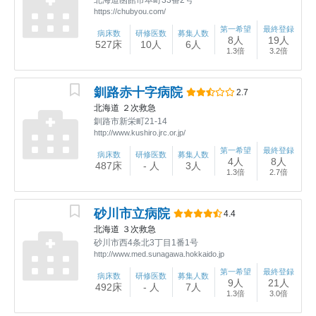
https://chubyou.com/
第一希望
最終登録
病床数
研修医数
募集人数
8人
19人
527床
10人
6人
1.3倍
3.2倍
釧路赤十字病院
2.7
北海道
２次救急
釧路市新栄町21-14
http://www.kushiro.jrc.or.jp/
第一希望
最終登録
病床数
研修医数
募集人数
4人
8人
487床
- 人
3人
1.3倍
2.7倍
砂川市立病院
4.4
北海道
３次救急
砂川市西4条北3丁目1番1号
http://www.med.sunagawa.hokkaido.jp
第一希望
最終登録
病床数
研修医数
募集人数
9人
21人
492床
- 人
7人
1.3倍
3.0倍