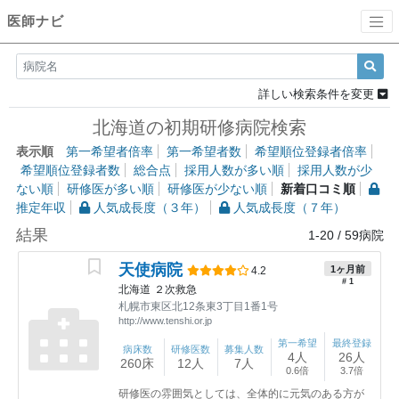
医師ナビ
詳しい検索条件を変更
北海道の初期研修病院検索
表示順
第一希望者倍率
第一希望者数
希望順位登録者倍率
希望順位登録者数
総合点
採用人数が多い順
採用人数が少
ない順
研修医が多い順
研修医が少ない順
新着口コミ順
推定年収
人気成長度（３年）
人気成長度（７年）
結果
1-20
/
59
病院
天使病院
1ヶ月前
4.2
# 1
北海道
２次救急
札幌市東区北12条東3丁目1番1号
http://www.tenshi.or.jp
第一希望
最終登録
病床数
研修医数
募集人数
4人
26人
260床
12人
7人
0.6倍
3.7倍
研修医の雰囲気としては、全体的に元気のある方が