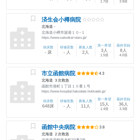
1.7倍
3.9倍
済生会小樽病院
北海道
-
北海道小樽市築港１０−１
https://www.saiseikai-otaru.jp/
第一希望
最終登録
病床数
研修医数
募集人数
3人
8人
- 床
- 人
2人
1.5倍
4.0倍
市立函館病院
4.3
北海道
３次救急
函館市港町１丁目１０番１号
https://www.hospital.hakodate.hokkaido.jp/
第一希望
最終登録
病床数
研修医数
募集人数
15人
36人
648床
- 人
11人
1.4倍
3.3倍
函館中央病院
3.8
北海道
２次救急
北海道函館市本町33番2号