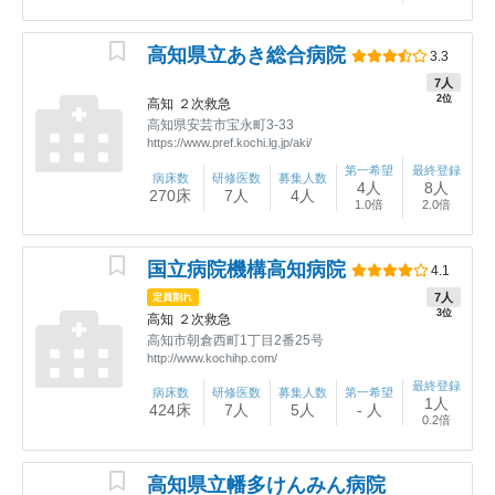
高知県立あき総合病院
3.3
7人
2位
高知
２次救急
高知県安芸市宝永町3-33
https://www.pref.kochi.lg.jp/aki/
第一希望
最終登録
病床数
研修医数
募集人数
4人
8人
270床
7人
4人
1.0倍
2.0倍
国立病院機構高知病院
4.1
7人
定員割れ
3位
高知
２次救急
高知市朝倉西町1丁目2番25号
http://www.kochihp.com/
最終登録
病床数
研修医数
募集人数
第一希望
1人
424床
7人
5人
- 人
0.2倍
高知県立幡多けんみん病院