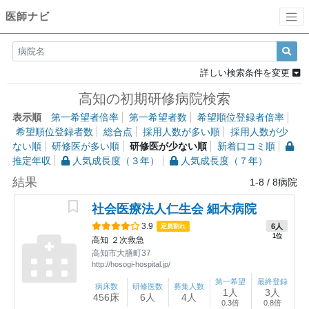
医師ナビ
詳しい検索条件を変更
高知の初期研修病院検索
表示順
第一希望者倍率
第一希望者数
希望順位登録者倍率
希望順位登録者数
総合点
採用人数が多い順
採用人数が少
ない順
研修医が多い順
研修医が少ない順
新着口コミ順
推定年収
人気成長度（３年）
人気成長度（７年）
結果
1-8
/
8
病院
社会医療法人仁生会 細木病院
3.9
6人
定員割れ
1位
高知
２次救急
高知市大膳町37
http://hosogi-hospital.jp/
第一希望
最終登録
病床数
研修医数
募集人数
1人
3人
456床
6人
4人
0.3倍
0.8倍