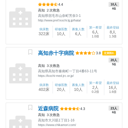
4.4
10人
4位
高知
２次救急
高知県宿毛市山奈町芳奈3-1
http://www.pref.kochi.lg.jp/hata/
第一希望
最終登録
病床数
研修医数
募集人数
6人
8人
322床
10人
6人
1.0倍
1.3倍
高知赤十字病院
3.8
定員割れ
20人
5位
高知
３次救急
高知県高知市秦南町一丁目4番63-11号
https://kochi-med.jrc.or.jp/
第一希望
最終登録
病床数
研修医数
募集人数
2人
16人
402床
20人
10人
0.2倍
1.6倍
近森病院
23人
4.3
6位
高知
３次救急
高知市大川筋1丁目1-16
https://www.chikamori.com/