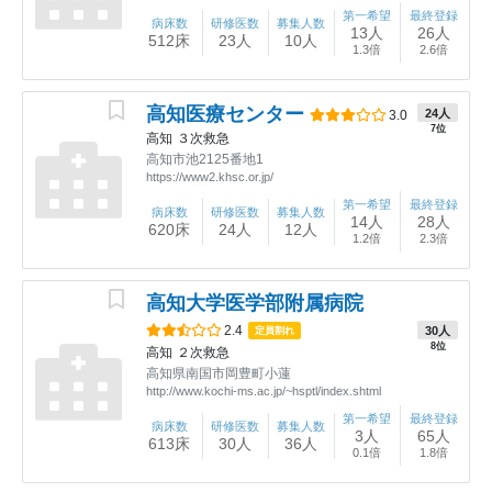
第一希望
最終登録
病床数
研修医数
募集人数
13人
26人
512床
23人
10人
1.3倍
2.6倍
高知医療センター
24人
3.0
7位
高知
３次救急
高知市池2125番地1
https://www2.khsc.or.jp/
第一希望
最終登録
病床数
研修医数
募集人数
14人
28人
620床
24人
12人
1.2倍
2.3倍
高知大学医学部附属病院
2.4
30人
定員割れ
8位
高知
２次救急
高知県南国市岡豊町小蓮
http://www.kochi-ms.ac.jp/~hsptl/index.shtml
第一希望
最終登録
病床数
研修医数
募集人数
3人
65人
613床
30人
36人
0.1倍
1.8倍