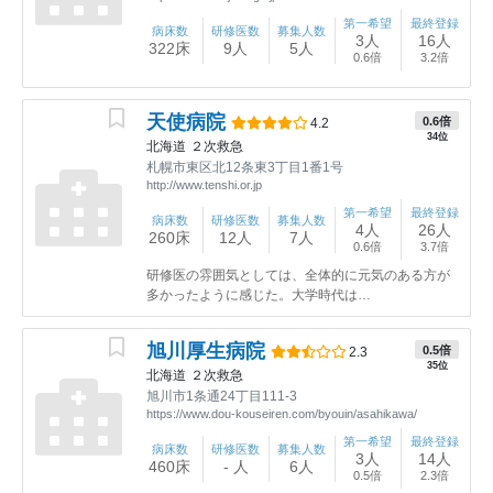
第一希望
最終登録
病床数
研修医数
募集人数
3人
16人
322床
9人
5人
0.6倍
3.2倍
天使病院
0.6倍
4.2
34位
北海道
２次救急
札幌市東区北12条東3丁目1番1号
http://www.tenshi.or.jp
第一希望
最終登録
病床数
研修医数
募集人数
4人
26人
260床
12人
7人
0.6倍
3.7倍
研修医の雰囲気としては、全体的に元気のある方が
多かったように感じた。大学時代は…
旭川厚生病院
0.5倍
2.3
35位
北海道
２次救急
旭川市1条通24丁目111-3
https://www.dou-kouseiren.com/byouin/asahikawa/
第一希望
最終登録
病床数
研修医数
募集人数
3人
14人
460床
- 人
6人
0.5倍
2.3倍