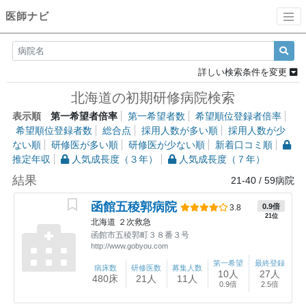
医師ナビ
詳しい検索条件を変更
北海道の初期研修病院検索
表示順
第一希望者倍率
第一希望者数
希望順位登録者倍率
希望順位登録者数
総合点
採用人数が多い順
採用人数が少
ない順
研修医が多い順
研修医が少ない順
新着口コミ順
推定年収
人気成長度（３年）
人気成長度（７年）
結果
21-40
/
59
病院
函館五稜郭病院
0.9倍
3.8
21位
北海道
２次救急
函館市五稜郭町３８番３号
http://www.gobyou.com
第一希望
最終登録
病床数
研修医数
募集人数
10人
27人
480床
21人
11人
0.9倍
2.5倍