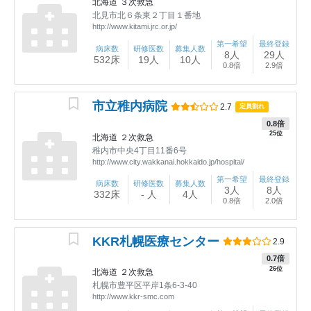
北海道
３次救急
北見市北６条東２丁目１番地
http://www.kitami.jrc.or.jp/
第一希望
最終登録
病床数
研修医数
募集人数
8人
29人
532床
19人
10人
0.8倍
2.9倍
市立稚内病院
2.7
定員割れ
0.8倍
25位
北海道
２次救急
稚内市中央4丁目11番6号
http://www.city.wakkanai.hokkaido.jp/hospital/
第一希望
最終登録
病床数
研修医数
募集人数
3人
8人
332床
- 人
4人
0.8倍
2.0倍
KKR札幌医療センター
2.9
0.7倍
26位
北海道
２次救急
札幌市豊平区平岸1条6-3-40
http://www.kkr-smc.com