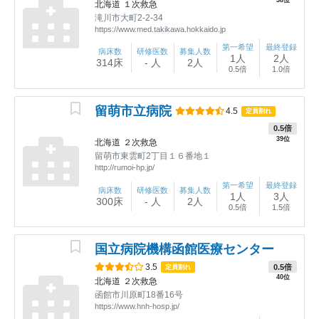
38位
北海道
１次救急
滝川市大町2-2-34
https://www.med.takikawa.hokkaido.jp
第一希望
最終登録
病床数
研修医数
募集人数
1人
2人
314床
- 人
2人
0.5倍
1.0倍
留萌市立病院
4.5
定員割れ
0.5倍
39位
北海道
２次救急
留萌市東雲町2丁目１６番地１
http://rumoi-hp.jp/
第一希望
最終登録
病床数
研修医数
募集人数
1人
3人
300床
- 人
2人
0.5倍
1.5倍
国立病院機構函館医療センター
3.5
0.5倍
定員割れ
40位
北海道
２次救急
函館市川原町18番16号
https://www.hnh-hosp.jp/