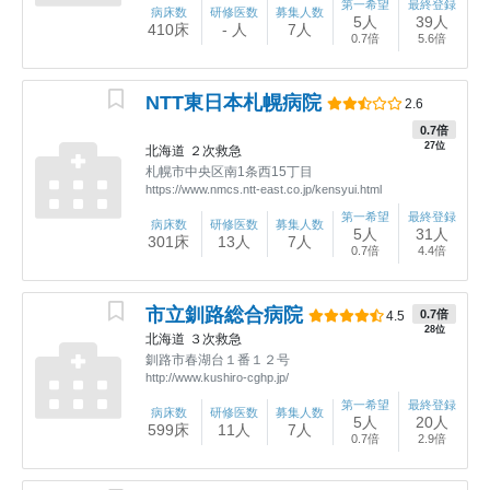
第一希望
最終登録
病床数
研修医数
募集人数
5人
39人
410床
- 人
7人
0.7倍
5.6倍
NTT東日本札幌病院
2.6
0.7倍
27位
北海道
２次救急
札幌市中央区南1条西15丁目
https://www.nmcs.ntt-east.co.jp/kensyui.html
第一希望
最終登録
病床数
研修医数
募集人数
5人
31人
301床
13人
7人
0.7倍
4.4倍
市立釧路総合病院
0.7倍
4.5
28位
北海道
３次救急
釧路市春湖台１番１２号
http://www.kushiro-cghp.jp/
第一希望
最終登録
病床数
研修医数
募集人数
5人
20人
599床
11人
7人
0.7倍
2.9倍