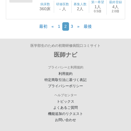
第一希望
最終登録
病床数
研修医数
募集人数
1人
4人
360床
- 人
2人
0.5倍
2.0倍
(current)
最初
«
1
2
3
»
最後
医学部生のための初期研修病院口コミサイト
医師ナビ
プライバシーと利用規約
利用規約
特定商取引法に基づく表記
プライバシーポリシー
ヘルプセンター
トピックス
よくあるご質問
機能追加のリクエスト
お問い合わせ