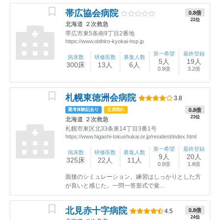
帯広協会病院
0.8倍
22位
北海道
２次救急
帯広市東5条南9丁目2番地
https://www.obihiro-kyokai-hsp.jp
第一希望
最終登録
病床数
研修医数
募集人数
5人
19人
300床
13人
6人
0.8倍
3.2倍
札幌東徳洲会病院
3.8
0.8倍
選考体験記あり
定員割れ
23位
北海道
２次救急
札幌市東区北33条東14丁目3番1号
https://www.higashi-tokushukai.or.jp/resident/index.html
第一希望
最終登録
病床数
研修医数
募集人数
9人
20人
325床
22人
11人
0.8倍
1.8倍
面接のシミュレーション、練習はしっかりとした方
が良いと感じた。一問一答形式で覚…
北見赤十字病院
0.8倍
4.5
24位