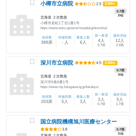
小樽市立病院
2.5
定員割れ
0.7倍
29位
北海道
２次救急
小樽市若松1丁目1番1号
https://www.otaru-general-hospital.jp/kenshui/
第一希望
最終登録
病床数
研修医数
募集人数
4人
12人
388床
- 人
6人
0.7倍
2.0倍
深川市立病院
4.5
定員割れ
0.7倍
30位
北海道
２次救急
深川市6条6番1号
https://www.city.fukagawa.lg.jp/fukabyo/
第一希望
最終登録
病床数
研修医数
募集人数
2人
5人
203床
5人
3人
0.7倍
1.7倍
国立病院機構旭川医療センター
3.8
0.7倍
31位
北海道
２次救急