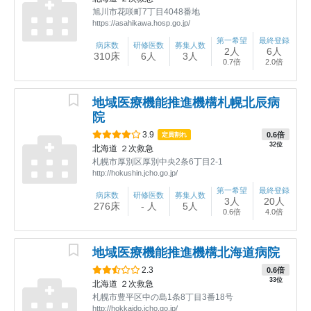
旭川市花咲町7丁目4048番地
https://asahikawa.hosp.go.jp/
第一希望
最終登録
病床数
研修医数
募集人数
2人
6人
310床
6人
3人
0.7倍
2.0倍
地域医療機能推進機構札幌北辰病
院
3.9
0.6倍
定員割れ
32位
北海道
２次救急
札幌市厚別区厚別中央2条6丁目2-1
http://hokushin.jcho.go.jp/
第一希望
最終登録
病床数
研修医数
募集人数
3人
20人
276床
- 人
5人
0.6倍
4.0倍
地域医療機能推進機構北海道病院
2.3
0.6倍
33位
北海道
２次救急
札幌市豊平区中の島1条8丁目3番18号
http://hokkaido.jcho.go.jp/